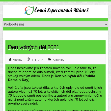
Den volných děl 2021
Václav
1. 1. 2021
Aktuality
Dnes neslavíme jen začátek nového roku, ale také to, že
dnešním dnem se díla autorů, kteří zemřeli před 70 lety,
stávají volným dílem. Dnes je
Den volných děl
(
Public
Domain Day
).
Volná díla jsou taková díla, u kterých uplynulo od smrti jejich
autora více než 70 let, u kolektivních děl platí doba ochrany
70 let podle smrti posledního z autorů a u anonymních děl u
nichž není znám autor, u kterých uplynulo 70 let od jejich
prvního zveřejnění.