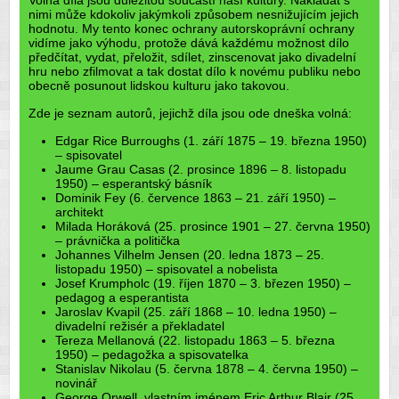
Volná díla jsou důležitou součástí naší kultury. Nakládat s
nimi může kdokoliv jakýmkoli způsobem nesnižujícím jejich
hodnotu. My tento konec ochrany autorskoprávní ochrany
vidíme jako výhodu, protože dává každému možnost dílo
předčítat, vydat, přeložit, sdílet, zinscenovat jako divadelní
hru nebo zfilmovat a tak dostat dílo k novému publiku nebo
obecně posunout lidskou kulturu jako takovou.
Zde je seznam autorů, jejichž díla jsou ode dneška volná:
Edgar Rice Burroughs (1. září 1875 – 19. března 1950)
– spisovatel
Jaume Grau Casas (2. prosince 1896 – 8. listopadu
1950) – esperantský básník
Dominik Fey (6. července 1863 – 21. září 1950) –
architekt
Milada Horáková (25. prosince 1901 – 27. června 1950)
– právnička a politička
Johannes Vilhelm Jensen (20. ledna 1873 – 25.
listopadu 1950) – spisovatel a nobelista
Josef Krumpholc (19. říjen 1870 – 3. březen 1950) –
pedagog a esperantista
Jaroslav Kvapil (25. září 1868 – 10. ledna 1950) –
divadelní režisér a překladatel
Tereza Mellanová (22. listopadu 1863 – 5. března
1950) – pedagožka a spisovatelka
Stanislav Nikolau (5. června 1878 – 4. června 1950) –
novinář
George Orwell, vlastním jménem Eric Arthur Blair (25.