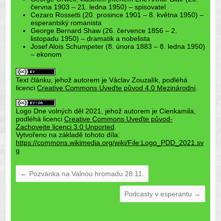
června 1903 – 21. ledna 1950) – spisovatel
Cezaro Rossetti (20. prosince 1901 – 8. května 1950) –
esperantský romanista
George Bernard Shaw (26. července 1856 – 2.
listopadu 1950) – dramatik a nobelista
Josef Alois Schumpeter (8. února 1883 – 8. ledna 1950)
– ekonom
Text článku, jehož autorem je Václav Zouzalík, podléhá
licenci
Creative Commons Uveďte původ 4.0 Mezinárodní
.
Logo Dne volných děl 2021, jehož autorem je Cienkamila,
podléhá licenci
Creative Commons Uveďte původ-
Zachovejte licenci 3.0 Unported
.
Vytvořeno na základě tohoto díla:
https://commons.wikimedia.org/wiki/File:Logo_PDD_2021.sv
g
←
Pozvánka na Valnou hromadu 28.11.
Podcasty v esperantu
→